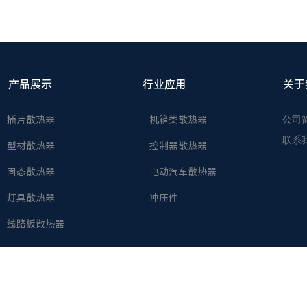
产品展示
行业应用
关于
公司
插片散热器
机箱类散热器
联系
型材散热器
控制器散热器
固态散热器
电动汽车散热器
灯具散热器
冲压件
线路板散热器
2025
©
镇江新区康乐电